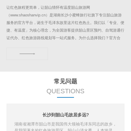
让红色旅程更简单，让韶山情怀有温度韶山旅游网
（www.shaoshanvip.cn）是湖南长沙小蜜蜂旅行社旗下专注韶山旅游
服务的官方平台，诞生于毛泽东故里这片红色热土。我们以「专业、便
捷、有温度」为核心理念，为全国游客提供韶山景区预约、自驾游通行
证代办、红色旅游路线规划等一站式服务。为什么选择我们？官方合
作：与韶山景区深度合作，第一时间同步政策变化（如预约规则、交通
管制）省心服务：3分钟在线办理自驾通行证，避免现场排队烦恼在地
经验：长沙本地团队运营，熟知非公开时段游览路线和小众打卡点红色
传承：每笔订单捐赠1元至韶山红色教育基金，助力文化保护“不做千篇
一律的旅游套餐，只为您定制有深度的韶山记忆—...
常见问题
QUESTIONS
长沙到韶山毛故居多远?
湖南省湘潭市韶山市是我国伟大领袖毛泽东同志的故乡，
是我国著名的红色旅游景区。韶山山清水秀，人杰地灵，