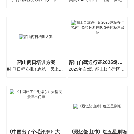
韶山两日培训方案
韶山自驾通行证2025终极办理指南 | 免扣分避排队·3分钟极速出证
时 间日程安排地点第一天上午各地指定地点集合出发，前往韶山培训基地韶山中午午餐 午···
2025年自驾进韶山核心景区必办通行证！本文详解官方/代办双通道申请流程、所需材料、避···
《中国出了个毛泽东》大型实景演出门票
《最忆韶山冲》红五星剧场