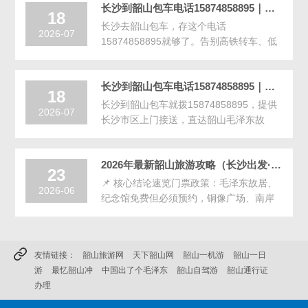
长沙到韶山包车电话15874858895｜本地人私藏的韶山包车攻略（别再踩坑了）
18
长沙去韶山包车，存这个电话
2026-07
15874858895就够了。告别高铁转车、低
价购物团、自驾停车难。提供5-55座包
车，上门接送，全程跟车，免费协助预约
长沙到韶山包车电话15874858895｜上门接送·韶山一日游包车直达
门票。韶山一日游、党建研学派车···
18
长沙到韶山包车就拨15874858895，提供
2026-07
长沙市区上门接送，直达韶山毛泽东故
居、滴水洞。5-7座舒适车型，专业司机，
免费行程规划，预约电话15874858895。
‌2026年最新韶山旅游攻略（长沙出发·7月暑假版）‌
23
‌📌 核心结论速览‌‌门票政策‌：毛泽东故居、
2026-06
纪念馆‌免费但必须预约‌，铜像广场、南岸
私塾等‌免预约免费开放‌。‌交通最优解‌：长
沙南站→韶山南站高铁（23分钟）···
友情链接：
韶山旅游网
天下韶山网
韶山一机游
韶山一日
游
最忆韶山冲
中国出了个毛泽东
韶山自驾游
韶山通行证
办理